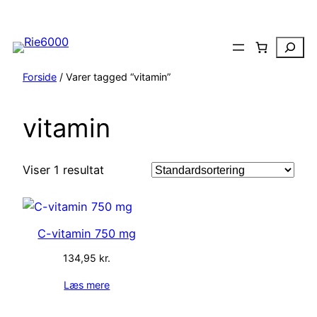
Spring
til
Search
indhold
Forside
/ Varer tagged “vitamin”
vitamin
Viser 1 resultat
C-vitamin 750 mg
134,95
kr.
Læs mere