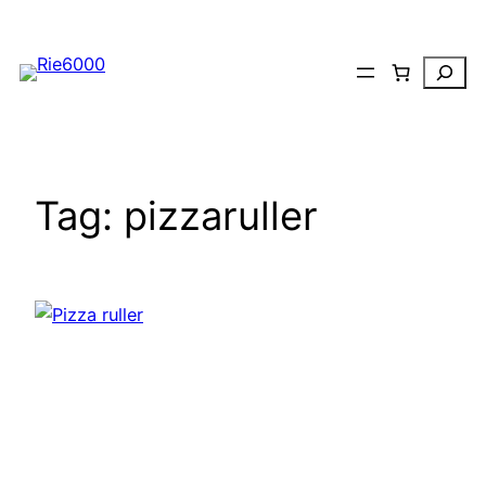
Spring
til
Search
indhold
Tag:
pizzaruller