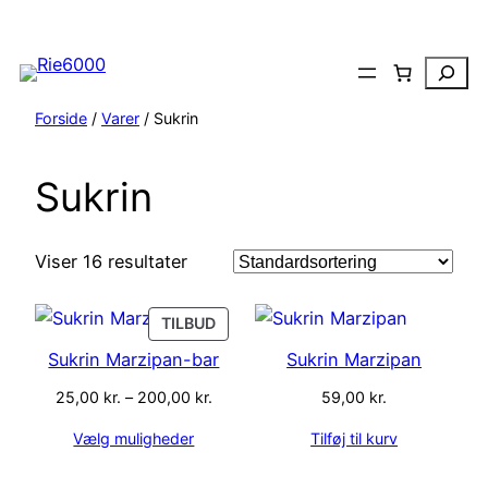
Spring
til
Search
indhold
Forside
/
Varer
/ Sukrin
Sukrin
Viser 16 resultater
VARE
TILBUD
PÅ
Sukrin Marzipan-bar
Sukrin Marzipan
TILBUD
Prisinterval:
25,00
kr.
–
200,00
kr.
59,00
kr.
25,00 kr.
Vælg muligheder
Tilføj til kurv
til
200,00 kr.