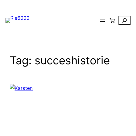
Spring
til
Search
indhold
Tag:
succeshistorie