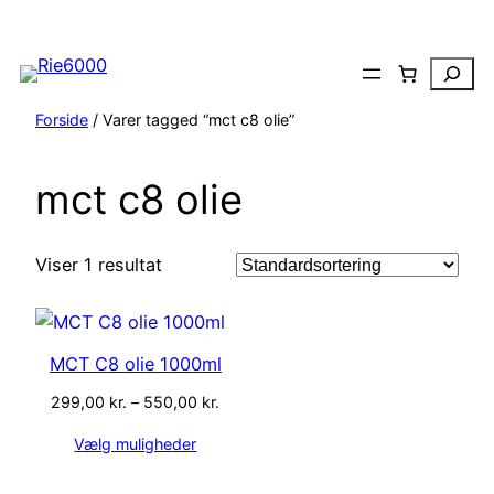
Spring
til
Search
indhold
Forside
/ Varer tagged “mct c8 olie”
mct c8 olie
Viser 1 resultat
MCT C8 olie 1000ml
Prisinterval:
299,00
kr.
–
550,00
kr.
299,00 kr.
Vælg muligheder
til
550,00 kr.