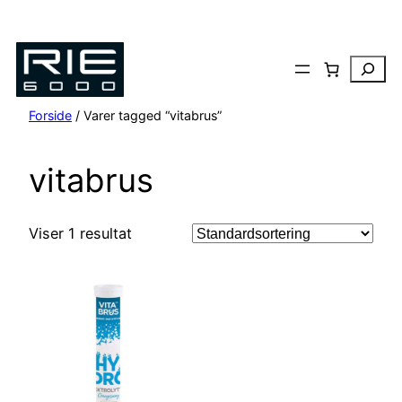
Spring
til
indhold
Search
Forside
/ Varer tagged “vitabrus”
vitabrus
Viser 1 resultat