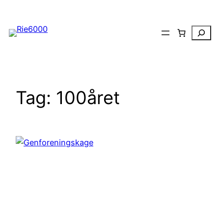
Spring
til
Search
indhold
Tag:
100året