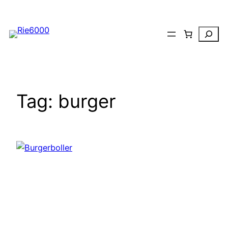
Spring
til
Search
indhold
Tag:
burger