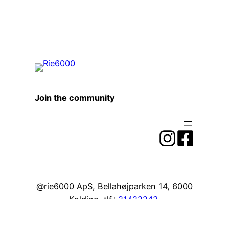
Join the community
@rie6000 ApS, Bellahøjparken 14, 6000
Kolding, tlf.:
21422243
,
mail@rie6000.dk
, CVR nr. 41390255