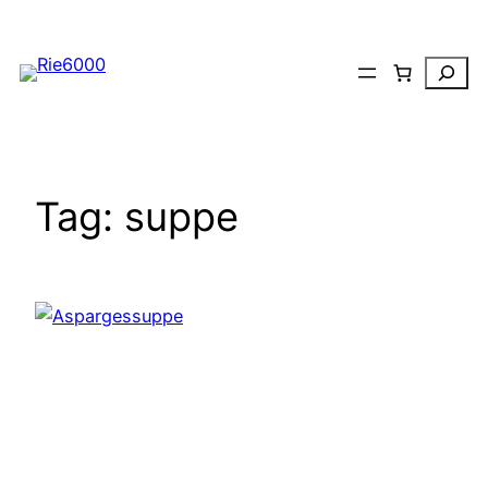
Spring
til
Search
indhold
Tag:
suppe