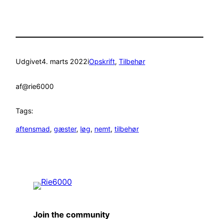
Udgivet
4. marts 2022
i
Opskrift
, 
Tilbehør
af
@rie6000
Tags:
aftensmad
, 
gæster
, 
løg
, 
nemt
, 
tilbehør
Join the community