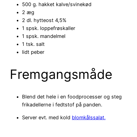
500 g. hakket kalve/svinekød
2 æg
2 dl. hytteost 4,5%
1 spsk. loppefrøskaller
1 spsk. mandelmel
1 tsk. salt
lidt peber
Fremgangsmåde
Blend det hele i en foodprocesser og steg
frikadellerne i fedtstof på panden.
Server evt. med kold
blomkålssalat.