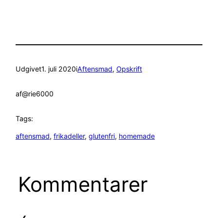
Udgivet
1. juli 2020
i
Aftensmad
, 
Opskrift
af
@rie6000
Tags:
aftensmad
, 
frikadeller
, 
glutenfri
, 
homemade
Kommentarer